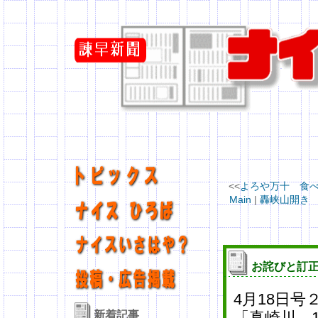
<<
よろや万十 食べ納め
Main
|
轟峡山開き 
お詫びと訂
4月18日
新着記事
「真崎川 