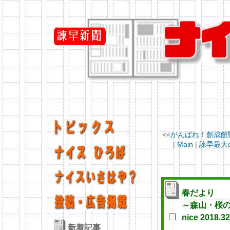
<<
がんばれ！創成館野球部
|
Main
|
諫早最大の
春だより
～森山・桜
□
nice 2018.3
新着記事